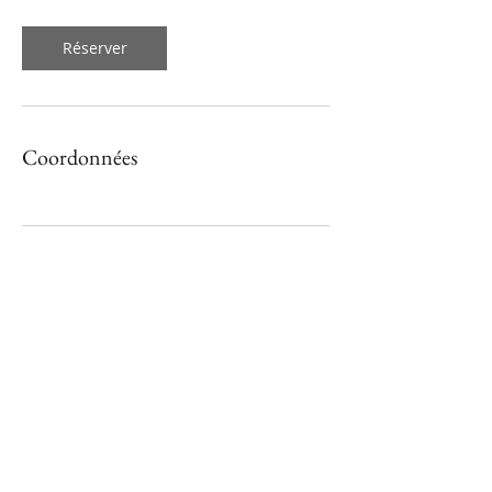
Réserver
Coordonnées
naturopathe@aliciatoss.fr
0615661376
Le Richelieu