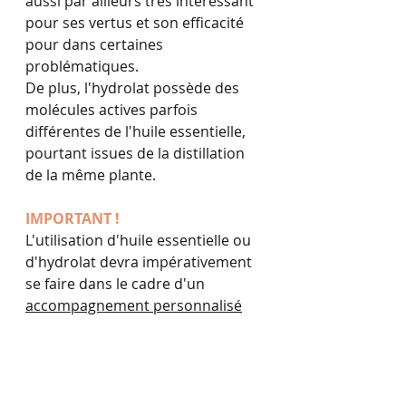
aussi par ailleurs très intéressant 
pour ses vertus et son efficacité 
pour dans certaines 
problématiques.
De plus, l'hydrolat possède des 
molécules actives parfois 
différentes de l'huile essentielle, 
pourtant issues de la distillation 
de la même plante.
IMPORTANT !
L'utilisation d'huile essentielle ou 
d'hydrolat devra impérativement 
se faire dans le cadre d'un 
accompagnement personnalisé
par un professionnel de santé. 
En effet leurs molécules peuvent-
être salvatrices comme à l'inverse 
peuvent provoquer des désordres 