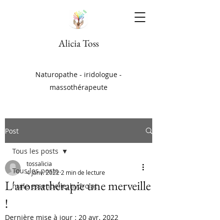
Alicia Toss
Naturopathe - iridologue -
massothérapeute
Post
Tous les posts
tossalicia
Tous les posts
4 janv. 2022
2 min de lecture
L'aromathérapie une merveille
huile essentielle, hydrolat
!
Dernière mise à jour :
20 avr. 2022